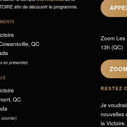
IRE afin de découvrir le programme.
APPE
EMENTS
ictoire
Zoom Les 
 Cowansville, QC
13h (QC)
ada
s en présentiel)
ZOO
ALE
RESTEZ 
ictoire
omont, QC
Je voudrai
ada
nouvelles d
 courrier)
la Victoire.