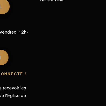
L
vendredi 12h-
M
CONNECTÉ !
s recevoir les
e l'Église de