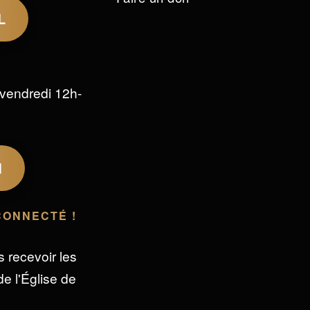
L
vendredi 12h-
M
CONNECTÉ !
s recevoir les
e l'Église de