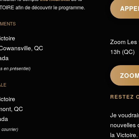
IRE afin de découvrir le programme.
APPE
EMENTS
ictoire
Zoom Les 
 Cowansville, QC
13h (QC)
ada
s en présentiel)
ZOO
ALE
RESTEZ 
ictoire
omont, QC
Je voudrai
ada
nouvelles d
 courrier)
la Victoire.