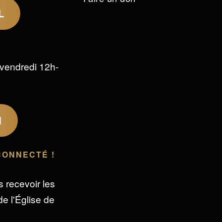
L
vendredi 12h-
M
CONNECTÉ !
s recevoir les
e l'Église de