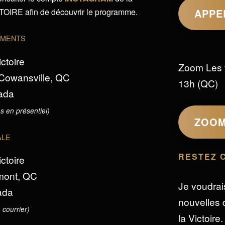
IRE afin de découvrir le programme.
APPE
EMENTS
ictoire
Zoom Les 
 Cowansville, QC
13h (QC)
ada
s en présentiel)
ZOO
ALE
RESTEZ 
ictoire
omont, QC
Je voudrai
ada
nouvelles d
 courrier)
la Victoire.