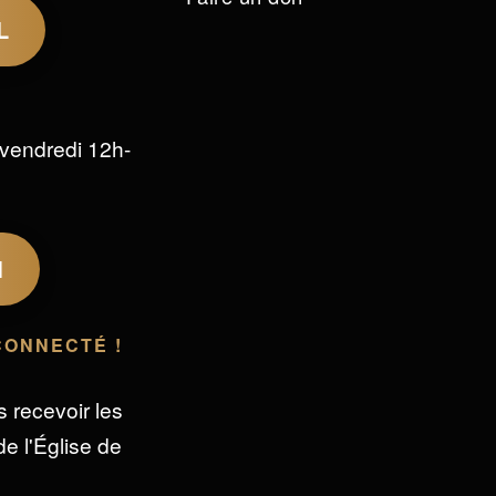
L
vendredi 12h-
M
CONNECTÉ !
s recevoir les
e l'Église de