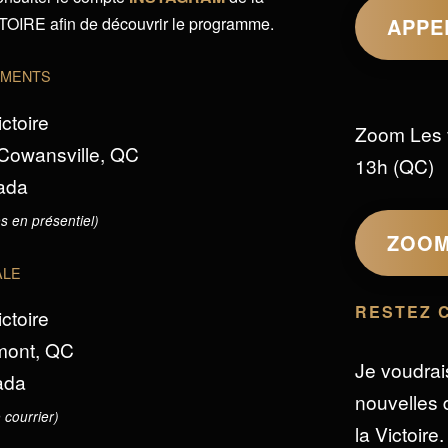
IRE afin de découvrir le programme.
APPE
EMENTS
ictoire
Zoom Les 
 Cowansville, QC
13h (QC)
ada
s en présentiel)
ZOO
ALE
RESTEZ 
ictoire
omont, QC
Je voudrai
ada
nouvelles d
 courrier)
la Victoire.