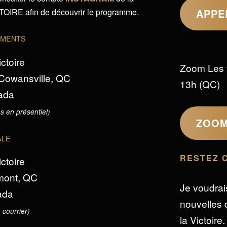
IRE afin de découvrir le programme.
APPE
EMENTS
ictoire
Zoom Les 
 Cowansville, QC
13h (QC)
ada
s en présentiel)
ZOO
ALE
RESTEZ 
ictoire
omont, QC
Je voudrai
ada
nouvelles d
 courrier)
la Victoire.