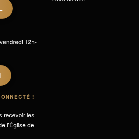
L
vendredi 12h-
M
CONNECTÉ !
s recevoir les
e l'Église de