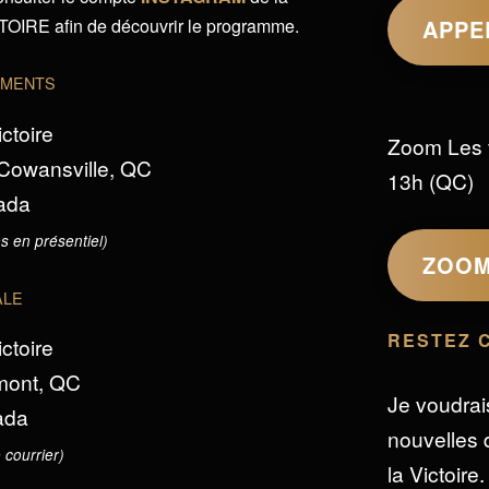
IRE afin de découvrir le programme.
APPE
EMENTS
ictoire
Zoom Les 
 Cowansville, QC
13h (QC)
ada
s en présentiel)
ZOO
ALE
RESTEZ 
ictoire
omont, QC
Je voudrai
ada
nouvelles d
 courrier)
la Victoire.