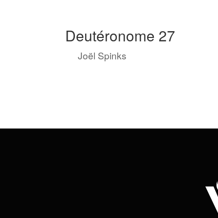
Deutéronome 27
by
Joël Spinks
|
Avr 1, 2023