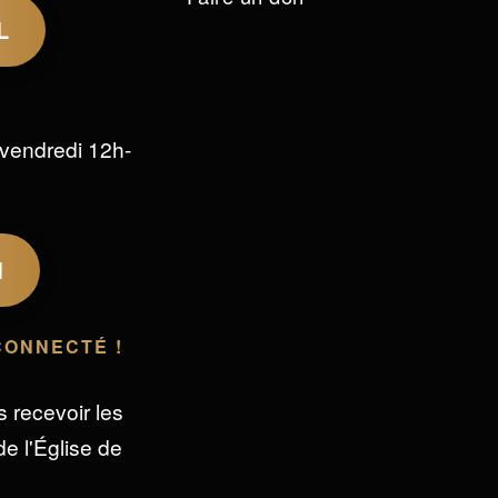
L
vendredi 12h-
M
CONNECTÉ !
s recevoir les
e l'Église de