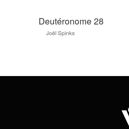
Deutéronome 28
by
Joël Spinks
|
Avr 2, 2023