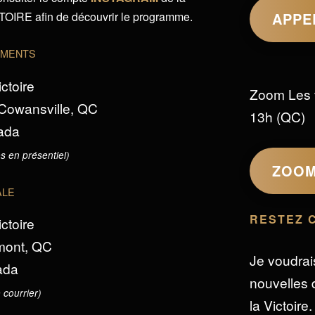
IRE afin de découvrir le programme.
APPE
EMENTS
ictoire
Zoom Les 
 Cowansville, QC
13h (QC)
ada
s en présentiel)
ZOO
ALE
RESTEZ 
ictoire
omont, QC
Je voudrai
ada
nouvelles d
 courrier)
la Victoire.