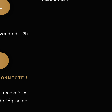
L
vendredi 12h-
M
CONNECTÉ !
s recevoir les
e l'Église de