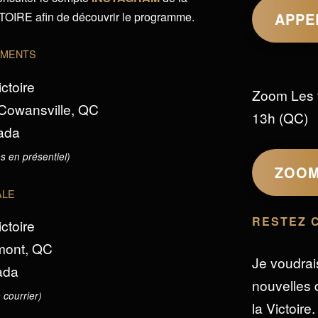
IRE afin de découvrir le programme.
APPE
EMENTS
ictoire
Zoom Les 
 Cowansville, QC
13h (QC)
ada
s en présentiel)
ZOO
ALE
RESTEZ 
ictoire
omont, QC
Je voudrai
ada
nouvelles d
 courrier)
la Victoire.