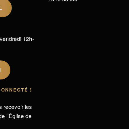
L
vendredi 12h-
M
CONNECTÉ !
s recevoir les
e l'Église de