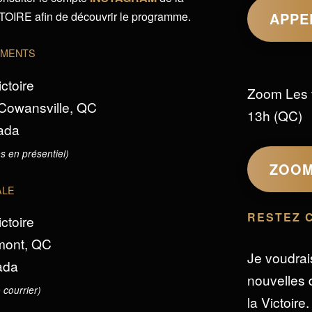
IRE afin de découvrir le programme.
APPE
EMENTS
ictoire
Zoom Les 
 Cowansville, QC
13h (QC)
ada
s en présentiel)
ZOO
ALE
RESTEZ 
ictoire
omont, QC
Je voudrai
ada
nouvelles d
 courrier)
la Victoire.