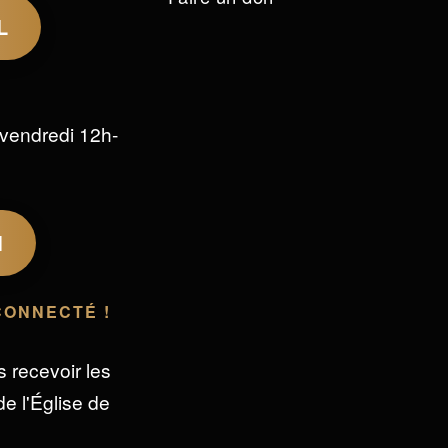
L
vendredi 12h-
M
CONNECTÉ !
s recevoir les
e l'Église de