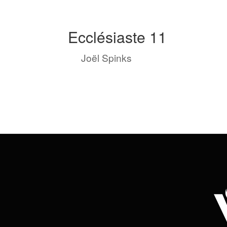
Ecclésiaste 11
by
Joël Spinks
|
Nov 9, 2023