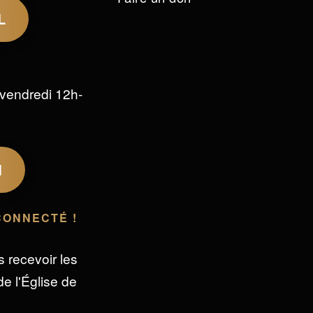
L
vendredi 12h-
M
CONNECTÉ !
s recevoir les
e l'Église de