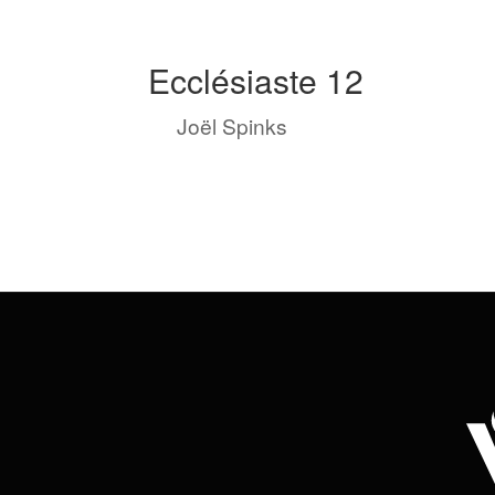
Ecclésiaste 12
by
Joël Spinks
|
Nov 9, 2023