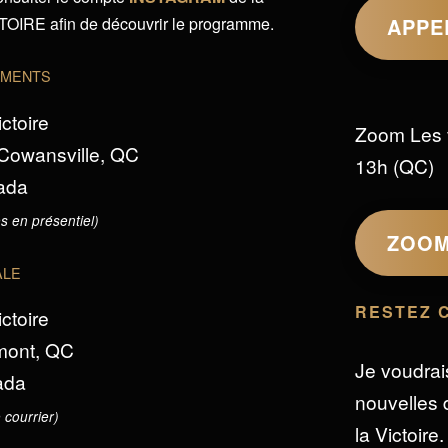
IRE afin de découvrir le programme.
APPE
EMENTS
ictoire
Zoom Les 
 Cowansville, QC
13h (QC)
ada
s en présentiel)
ZOO
ALE
RESTEZ 
ictoire
omont, QC
Je voudrai
ada
nouvelles d
 courrier)
la Victoire.