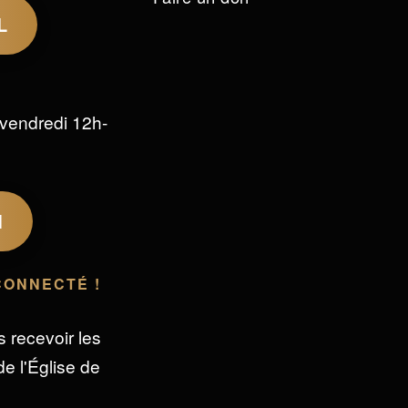
L
vendredi 12h-
M
CONNECTÉ !
s recevoir les
e l'Église de