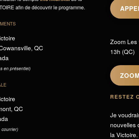
IRE afin de découvrir le programme.
APPE
EMENTS
ictoire
Zoom Les 
 Cowansville, QC
13h (QC)
ada
s en présentiel)
ZOO
ALE
RESTEZ 
ictoire
omont, QC
Je voudrai
ada
nouvelles d
 courrier)
la Victoire.