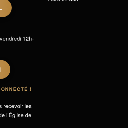
L
vendredi 12h-
M
CONNECTÉ !
s recevoir les
e l'Église de