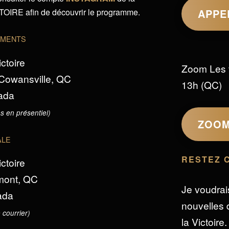
IRE afin de découvrir le programme.
APPE
EMENTS
ictoire
Zoom Les 
 Cowansville, QC
13h (QC)
ada
s en présentiel)
ZOO
ALE
RESTEZ 
ictoire
omont, QC
Je voudrai
ada
nouvelles d
 courrier)
la Victoire.