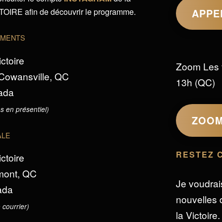
IRE afin de découvrir le programme.
APPE
EMENTS
ictoire
Zoom Les 
 Cowansville, QC
13h (QC)
ada
s en présentiel)
ZOO
ALE
RESTEZ 
ictoire
omont, QC
Je voudrai
ada
nouvelles d
 courrier)
la Victoire.