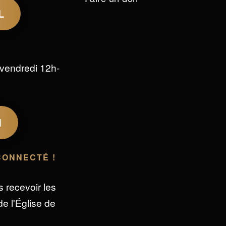
L
vendredi 12h-
M
CONNECTÉ !
s recevoir les
e l'Église de