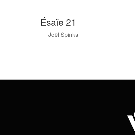
Ésaïe 21
by
Joël Spinks
|
Fév 11, 2023