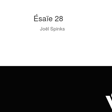
Ésaïe 28
by
Joël Spinks
|
Fév 14, 2023