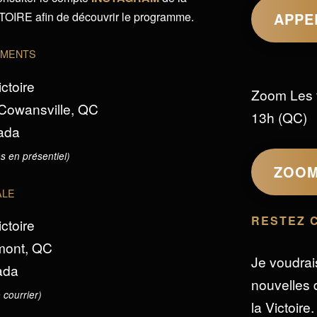
IRE afin de découvrir le programme.
APPE
EMENTS
ictoire
Zoom Les 
 Cowansville, QC
13h (QC)
ada
s en présentiel)
ZOO
ALE
RESTEZ 
ictoire
omont, QC
Je voudrai
ada
nouvelles d
 courrier)
la Victoire.