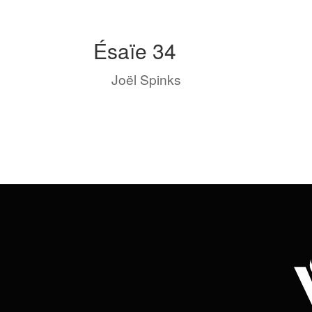
Ésaïe 34
by
Joël Spinks
|
Fév 17, 2023