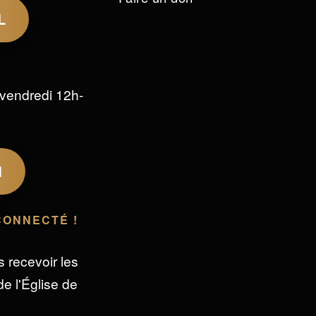
L
vendredi 12h-
M
CONNECTÉ !
s recevoir les
e l'Église de