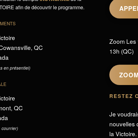
IRE afin de découvrir le programme.
APPE
EMENTS
ictoire
Zoom Les 
 Cowansville, QC
13h (QC)
ada
s en présentiel)
ZOO
ALE
RESTEZ 
ictoire
omont, QC
Je voudrai
ada
nouvelles d
 courrier)
la Victoire.