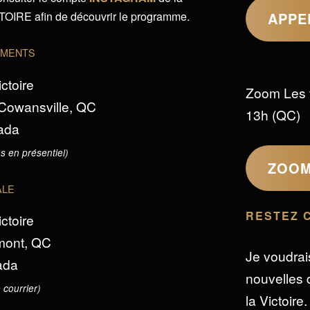
IRE afin de découvrir le programme.
APPE
EMENTS
ictoire
Zoom Les 
 Cowansville, QC
13h (QC)
ada
s en présentiel)
ZOO
ALE
RESTEZ 
ictoire
omont, QC
Je voudrai
ada
nouvelles d
 courrier)
la Victoire.