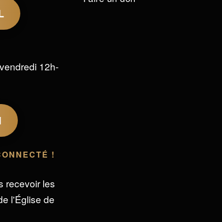
L
vendredi 12h-
M
CONNECTÉ !
s recevoir les
e l'Église de