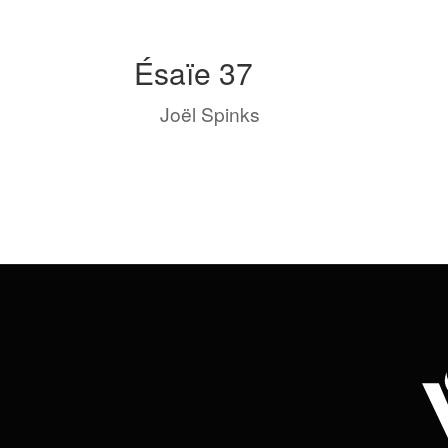
Ésaïe 37
by
Joël Spinks
|
Fév 19, 2023