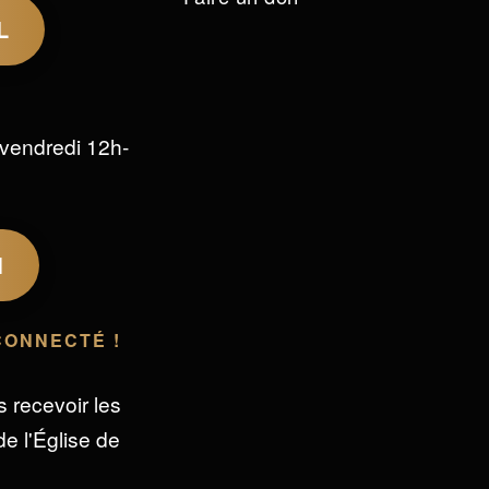
L
vendredi 12h-
M
CONNECTÉ !
s recevoir les
e l'Église de