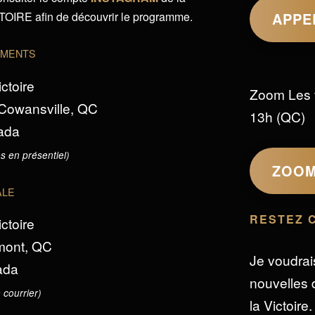
IRE afin de découvrir le programme.
APPE
EMENTS
ictoire
Zoom Les 
 Cowansville, QC
13h (QC)
ada
s en présentiel)
ZOO
ALE
RESTEZ 
ictoire
omont, QC
Je voudrai
ada
nouvelles d
 courrier)
la Victoire.