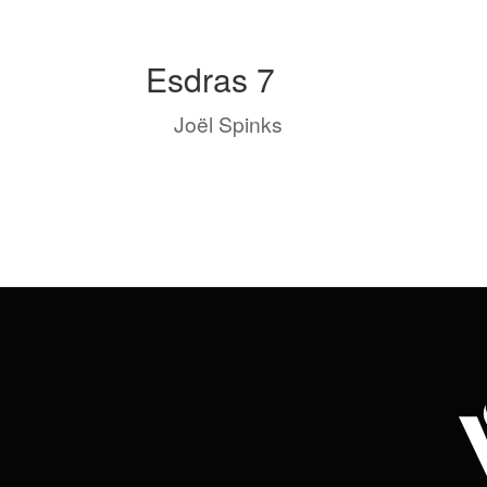
Esdras 7
by
Joël Spinks
|
Mai 18, 2022