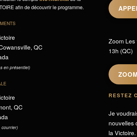
IRE afin de découvrir le programme.
APPE
EMENTS
ictoire
Zoom Les 
 Cowansville, QC
13h (QC)
ada
s en présentiel)
ZOO
ALE
RESTEZ 
ictoire
omont, QC
Je voudrai
ada
nouvelles d
 courrier)
la Victoire.