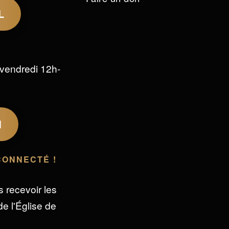
L
vendredi 12h-
M
CONNECTÉ !
s recevoir les
e l'Église de