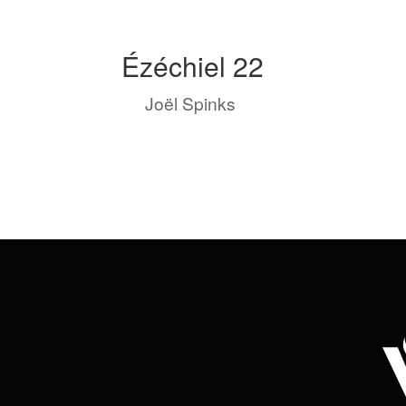
Ézéchiel 22
by
Joël Spinks
|
Avr 23, 2023