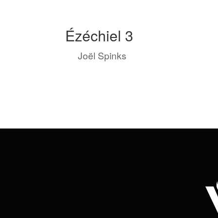
Ézéchiel 3
by
Joël Spinks
|
Avr 14, 2023