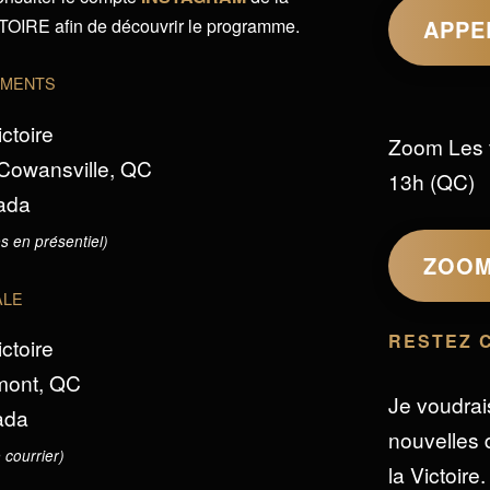
IRE afin de découvrir le programme.
APPE
EMENTS
ictoire
Zoom Les 
 Cowansville, QC
13h (QC)
ada
s en présentiel)
ZOO
ALE
RESTEZ 
ictoire
omont, QC
Je voudrai
ada
nouvelles d
 courrier)
la Victoire.