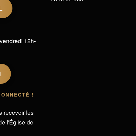
L
vendredi 12h-
M
CONNECTÉ !
s recevoir les
e l'Église de