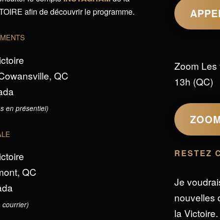
IRE afin de découvrir le programme.
APPE
EMENTS
ictoire
Zoom Les 
 Cowansville, QC
13h (QC)
ada
s en présentiel)
ZOO
ALE
RESTEZ 
ictoire
omont, QC
Je voudrai
ada
nouvelles d
 courrier)
la Victoire.