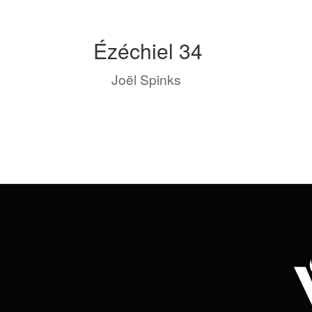
Ézéchiel 34
by
Joël Spinks
|
Avr 29, 2023