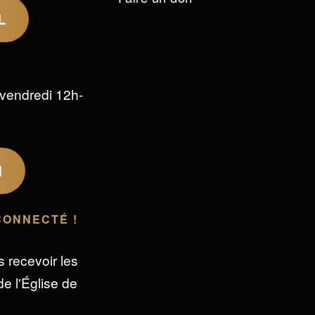
L
vendredi 12h-
M
CONNECTÉ !
s recevoir les
e l'Église de