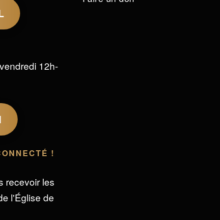
L
vendredi 12h-
M
CONNECTÉ !
s recevoir les
e l'Église de