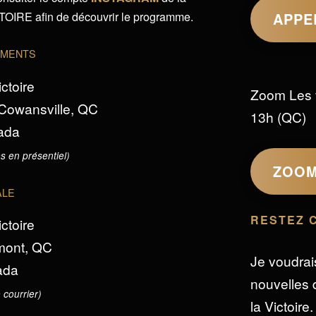
IRE afin de découvrir le programme.
APPE
EMENTS
ictoire
Zoom Les 
 Cowansville, QC
13h (QC)
ada
s en présentiel)
ZOO
ALE
RESTEZ 
ictoire
omont, QC
Je voudrai
ada
nouvelles d
 courrier)
la Victoire.