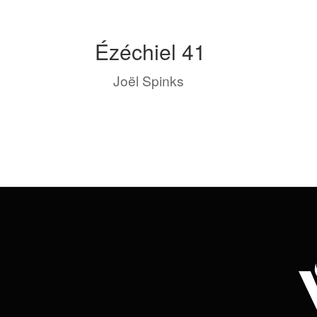
Ézéchiel 41
by
Joël Spinks
|
Mai 3, 2023