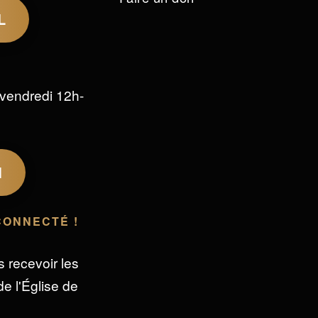
L
vendredi 12h-
M
CONNECTÉ !
s recevoir les
e l'Église de