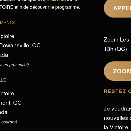
IRE afin de découvrir le programme.
APPE
EMENTS
ictoire
Zoom Les 
 Cowansville, QC
13h (QC)
ada
s en présentiel)
ZOO
ALE
RESTEZ 
ictoire
omont, QC
Je voudrai
ada
nouvelles d
 courrier)
la Victoire.