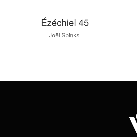
Ézéchiel 45
by
Joël Spinks
|
Mai 5, 2023