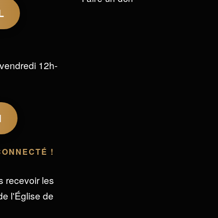
L
vendredi 12h-
M
CONNECTÉ !
s recevoir les
e l'Église de