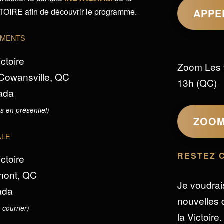
IRE afin de découvrir le programme.
APPE
EMENTS
ictoire
Zoom Les 
 Cowansville, QC
13h (QC)
ada
s en présentiel)
ZOO
ALE
RESTEZ 
ictoire
omont, QC
Je voudrai
ada
nouvelles d
 courrier)
la Victoire.