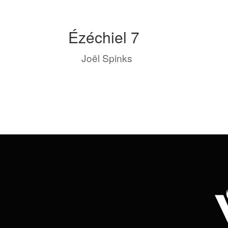
Ézéchiel 7
by
Joël Spinks
|
Avr 16, 2023