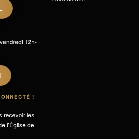
L
vendredi 12h-
M
CONNECTÉ !
s recevoir les
e l'Église de