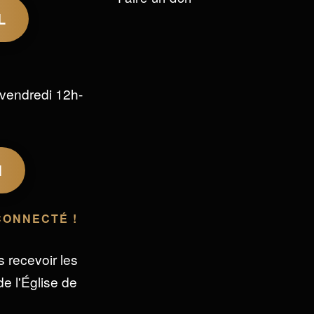
L
vendredi 12h-
M
CONNECTÉ !
s recevoir les
e l'Église de