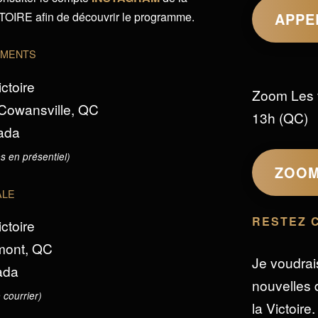
IRE afin de découvrir le programme.
APPE
EMENTS
ictoire
Zoom Les 
 Cowansville, QC
13h (QC)
ada
s en présentiel)
ZOO
ALE
RESTEZ 
ictoire
omont, QC
Je voudrai
ada
nouvelles d
 courrier)
la Victoire.