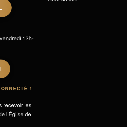
L
vendredi 12h-
M
CONNECTÉ !
s recevoir les
e l'Église de