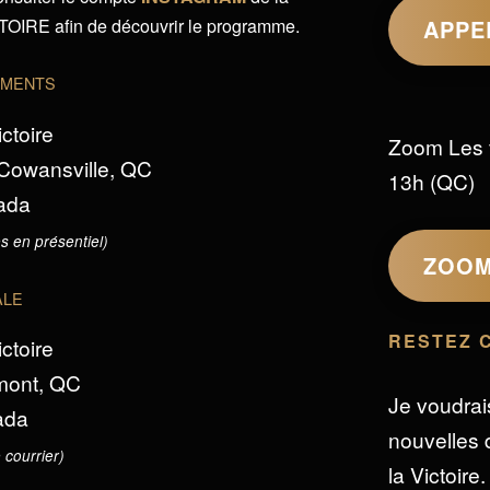
IRE afin de découvrir le programme.
APPE
EMENTS
ictoire
Zoom Les 
 Cowansville, QC
13h (QC)
ada
s en présentiel)
ZOO
ALE
RESTEZ 
ictoire
omont, QC
Je voudrai
ada
nouvelles d
 courrier)
la Victoire.