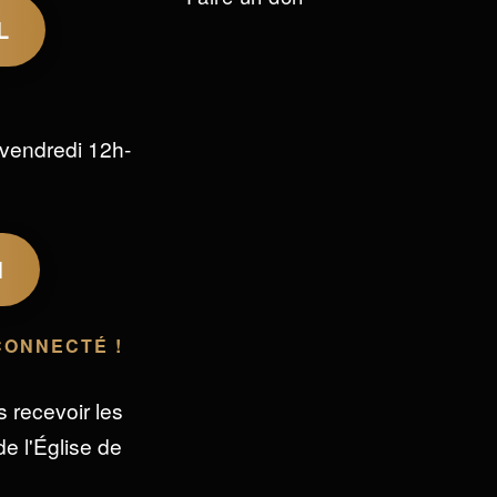
L
vendredi 12h-
M
CONNECTÉ !
s recevoir les
e l'Église de