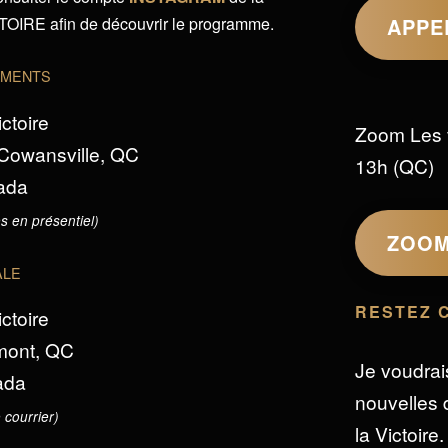
IRE afin de découvrir le programme.
APPE
EMENTS
ictoire
Zoom Les 
 Cowansville, QC
13h (QC)
ada
s en présentiel)
ZOO
ALE
RESTEZ 
ictoire
omont, QC
Je voudrai
ada
nouvelles d
 courrier)
la Victoire.