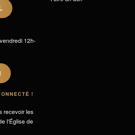
L
vendredi 12h-
M
CONNECTÉ !
s recevoir les
e l'Église de