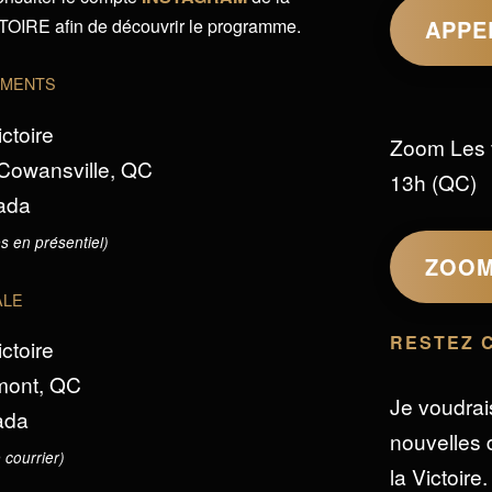
IRE afin de découvrir le programme.
APPE
EMENTS
ictoire
Zoom Les 
 Cowansville, QC
13h (QC)
ada
s en présentiel)
ZOO
ALE
RESTEZ 
ictoire
omont, QC
Je voudrai
ada
nouvelles d
 courrier)
la Victoire.