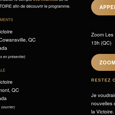
IRE afin de découvrir le programme.
APPE
EMENTS
ictoire
Zoom Les 
 Cowansville, QC
13h (QC)
ada
s en présentiel)
ZOO
ALE
RESTEZ 
ictoire
omont, QC
Je voudrai
ada
nouvelles d
 courrier)
la Victoire.