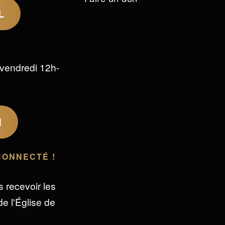
L
vendredi 12h-
M
CONNECTÉ !
s recevoir les
e l'Église de