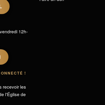
L
vendredi 12h-
M
CONNECTÉ !
s recevoir les
e l'Église de