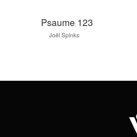
Psaume 123
by
Joël Spinks
|
Oct 31, 2023