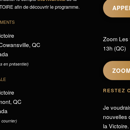
IRE afin de découvrir le programme.
APPE
EMENTS
ictoire
Zoom Les 
 Cowansville, QC
13h (QC)
ada
s en présentiel)
ZOO
ALE
RESTEZ 
ictoire
omont, QC
Je voudrai
ada
nouvelles d
 courrier)
la Victoire.