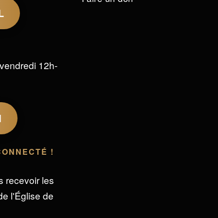
L
vendredi 12h-
M
CONNECTÉ !
s recevoir les
e l'Église de