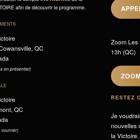
IRE afin de découvrir le programme.
APPE
EMENTS
ictoire
Zoom Les 
 Cowansville, QC
13h (QC)
ada
s en présentiel)
ZOO
ALE
RESTEZ 
ictoire
omont, QC
Je voudrai
ada
nouvelles d
 courrier)
la Victoire.