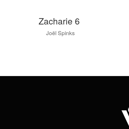
Zacharie 6
by
Joël Spinks
|
Août 16, 2023