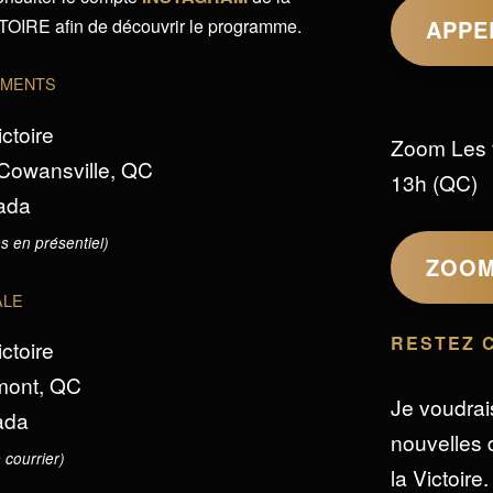
IRE afin de découvrir le programme.
APPE
EMENTS
ictoire
Zoom Les 
 Cowansville, QC
13h (QC)
ada
s en présentiel)
ZOO
ALE
RESTEZ 
ictoire
omont, QC
Je voudrai
ada
nouvelles d
 courrier)
la Victoire.