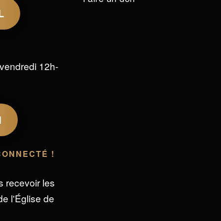
L
vendredi 12h-
M
CONNECTÉ !
s recevoir les
e l'Église de