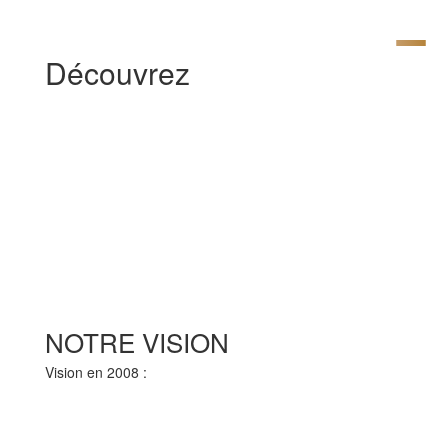
Découvrez
[av_textblock size= » av-medium-font-
size= » av-small-font-size= » av-mini-font-
size= » font_color= » color= » id= »
custom_class= » template_class= »
av_uid=’av-kp7b3qo1′ sc_version=’1.0′
admin_preview_bg= »]
NOTRE VISION
Vision en 2008 :
Transformer le climat spirituel de la
francophonie par la diffusion médiatique