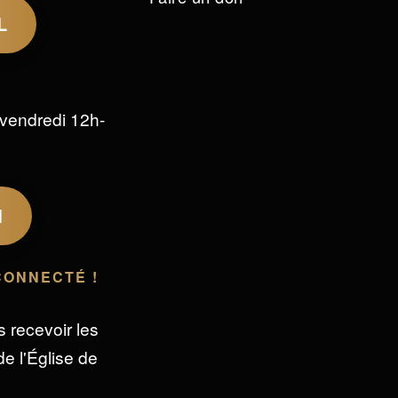
L
vendredi 12h-
M
CONNECTÉ !
s recevoir les
e l'Église de