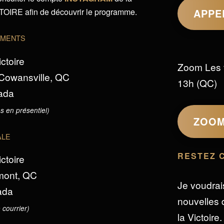
IRE afin de découvrir le programme.
APPE
EMENTS
ictoire
Zoom Les 
 Cowansville, QC
13h (QC)
ada
s en présentiel)
ZOO
ALE
RESTEZ 
ictoire
omont, QC
Je voudrai
ada
nouvelles d
 courrier)
la Victoire.