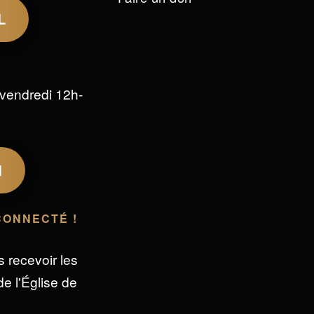
L
vendredi 12h-
M
CONNECTÉ !
s recevoir les
e l'Église de