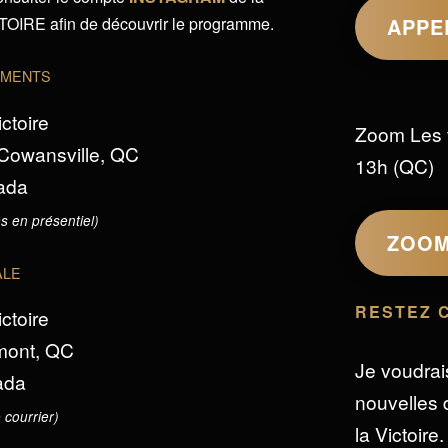
IRE afin de découvrir le programme.
APPE
EMENTS
ictoire
Zoom Les 
 Cowansville, QC
13h (QC)
ada
s en présentiel)
ZOO
ALE
RESTEZ 
ictoire
omont, QC
Je voudrai
ada
nouvelles d
 courrier)
la Victoire.