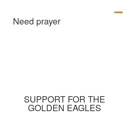
Need prayer
[av_textblock size= » av-medium-font-
size= » av-small-font-size= » av-mini-font-
size= » font_color= » color= » id= »
custom_class= » template_class= »
av_uid=’av-ktvnhlwk’ sc_version=’1.0′
admin_preview_bg= »]
SUPPORT FOR THE
GOLDEN EAGLES
[/av_textblock]