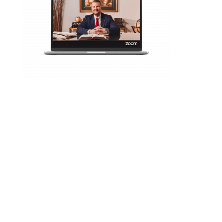
[/av_textblock]
[/av_three_fifth][av_one_fifth
min_height= » vertical_alignment=’av-
align-top’ space= » row_boxshadow= »
row_boxshadow_color= »
row_boxshadow_width=’10’
custom_margin= » margin=’0px’
mobile_breaking= » border= »