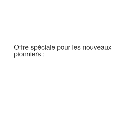
size= » font_color=’custom’ color=’#ffffff’
id= » custom_class= » template_class= »
av_uid=’av-dbfoti9′ sc_version=’1.0′
admin_preview_bg= »]
Offre spéciale pour les nouveaux
pionniers :
Le livre « Le disciple victorieux » en
version numérique (téléchargeable avec
votre reçu de partenariat) ;
Le livre « Vous êtes richement bénis ! »
en version numérique (téléchargeable
avec votre reçu de partenariat).
[/av_textblock]
[av_image