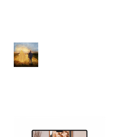
Des
vidéos
mensuelles privilégiées ;
Le
certificat
« Famille des partenaires
» ;
L’
imprimé souvenir
de la toile « The
Commissioning »
L’
onction partagée
rattachée à
l’association spirituelle ;
Des
récompenses
éternelles
(Matthieu 10:41) ;
Des zooms spéciaux avec Pasteur
Joël Spinks et son équipe.