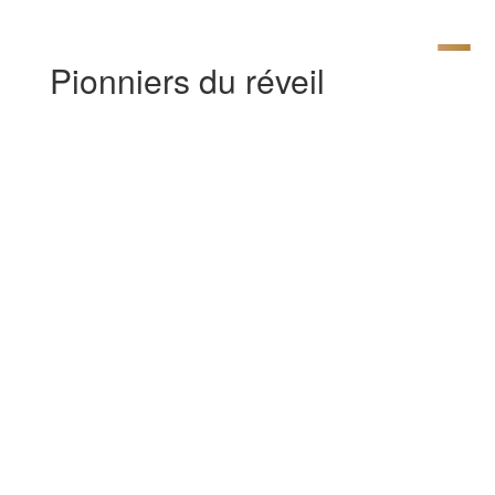
Pionniers du réveil
[av_layerslider id=’22’ av_uid=’av-
13c8vnl’]
[av_layerslider id=’21’ av_uid=’av-lfa00x’]
[av_section min_height= »
min_height_pc=’25’
min_height_px=’500px’ padding=’large’
custom_margin=’0px’
custom_margin_sync=’true’
color=’main_color’ background=’bg_color’