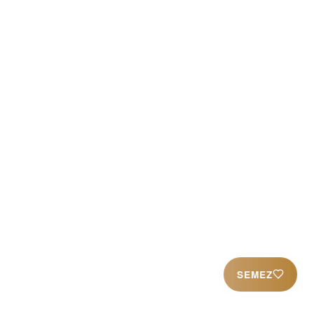
admin_preview_bg= »][/av_image]
[/av_three_fifth][av_one_fifth
min_height= » vertical_alignment=’av-
align-top’ space= » row_boxshadow= »
row_boxshadow_color= »
row_boxshadow_width=’10’
custom_margin= » margin=’0px’
mobile_breaking= » border= »
border_color= » radius=’0px’
padding=’0px’ column_boxshadow= »
column_boxshadow_color= »
column_boxshadow_width=’10’
SEMEZ
background=’bg_color’