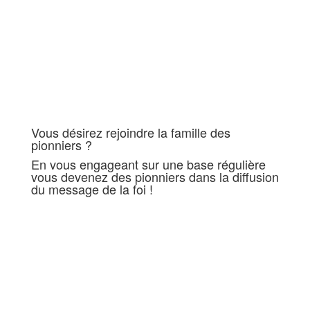
size= » av-small-font-size= » av-mini-font-
size= » font_color=’custom’
color=’#000000′ id= » custom_class= »
template_class= » av_uid=’av-iorm38h’
sc_version=’1.0′ admin_preview_bg= »]
Vous désirez rejoindre la famille des
pionniers ?
En vous engageant sur une base régulière
vous devenez des pionniers dans la diffusion
du message de la foi !
[/av_textblock]
[av_hr class=’invisible’ icon_select=’yes’
icon=’ue808′ font=’entypo-fontello’
position=’center’ shadow=’no-shadow’