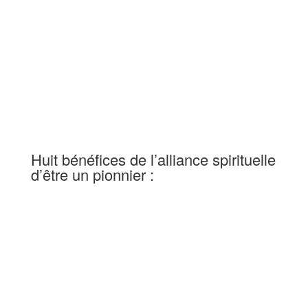
[av_textblock size= » av-medium-font-
size= » av-small-font-size= » av-mini-font-
size= » font_color=’custom’
color=’#000000′ id= » custom_class= »
template_class= » av_uid=’av-1k6r5lt’
sc_version=’1.0′ admin_preview_bg= »]
Huit bénéfices de l’alliance spirituelle
d’être un pionnier :
Une
couverture de prière
quotidienne
des pasteurs Spinks et de
leur équipe ministérielle ;
Un
espace partenaire réservé
sur ce
site, incluant des ressources exclusives
(lien en bas de page, le mot de passe est
envoyé lors de votre engagement) ;