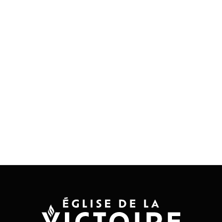
btn_custom_bg=’#444444′
btn_color_bg_hover=’theme-color-
highlight’
btn_custom_bg_hover=’#444444′
btn_color_font=’theme-color’
btn_custom_font=’#ffffff’ id= »
custom_class= » template_class= »
av_uid=’av-ltq36wab’ sc_version=’1.0′
admin_preview_bg= »]
[/av_one_full]