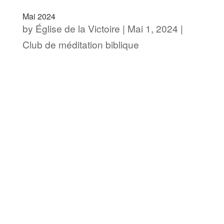
Mai 2024
by
Église de la Victoire
|
Mai 1, 2024
|
Club de méditation biblique
[av_section min_height= »
min_height_pc=’25’
min_height_px=’500px’ padding=’default’
custom_margin=’0px’
custom_margin_sync=’true’
color=’main_color’ background=’bg_color’
custom_bg= »...