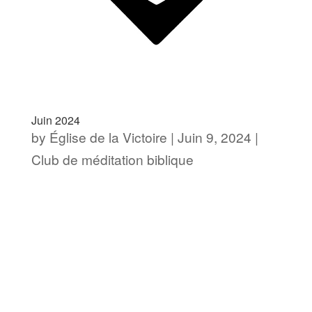
Juin 2024
by
Église de la Victoire
|
Juin 9, 2024
|
Club de méditation biblique
[av_section min_height= »
min_height_pc=’25’
min_height_px=’500px’ padding=’default’
custom_margin=’0px’
custom_margin_sync=’true’
color=’main_color’ background=’bg_color’