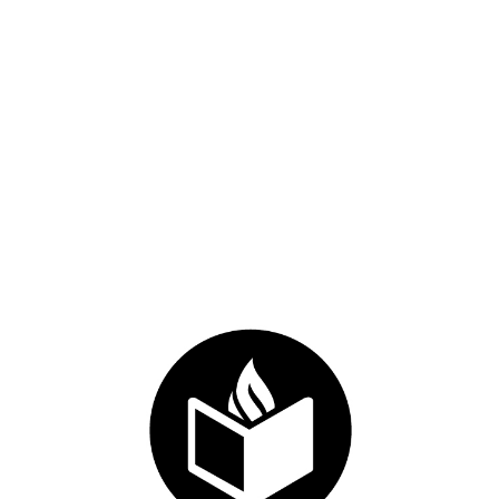
min_height_pc=’25’
min_height_px=’500px’ padding=’default’
custom_margin=’0px’
custom_margin_sync=’true’
color=’main_color’ background=’bg_color’
custom_bg= »...