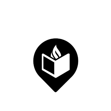
custom_bg= »...