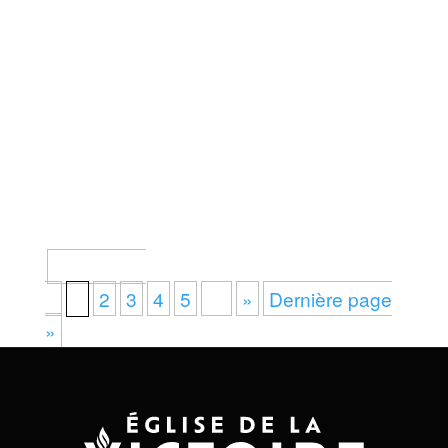
[av_section min_height= »
min_height_pc=’25’
min_height_px=’500px’ padding=’default’
custom_margin=’0px’
custom_margin_sync=’true’
color=’main_color’ background=’bg_color’
custom_bg= »...
Page 1 sur
9
1
2
3
4
5
…
»
Dernière page
»