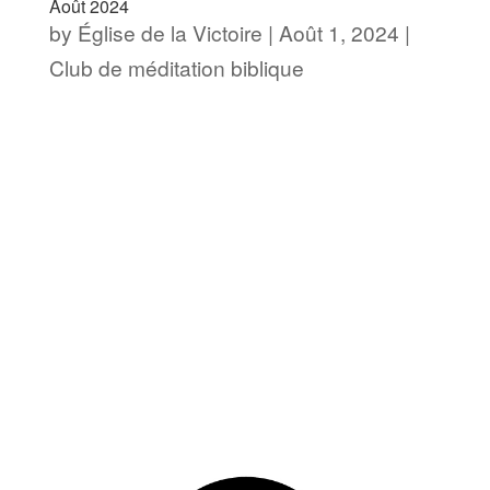
Août 2024
by
Église de la Victoire
|
Août 1, 2024
|
Club de méditation biblique
[av_section min_height= »
min_height_pc=’25’
min_height_px=’500px’ padding=’default’
custom_margin=’0px’
custom_margin_sync=’true’
color=’main_color’ background=’bg_color’
custom_bg= »...