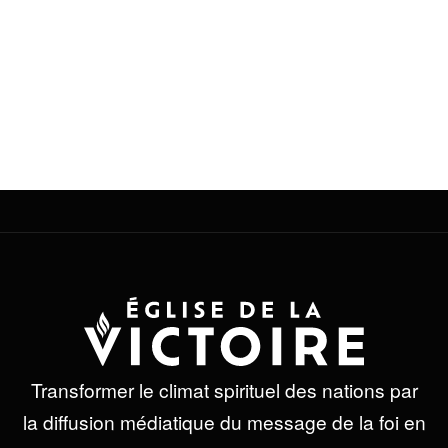
btn_custom_font=’#ffffff’ id= »
custom_class= » template_class= »
av_uid=’av-l2kjqcks’ sc_version=’1.0′
admin_preview_bg= »]
[/av_section]
Transformer le climat spirituel des nations par
la diffusion médiatique du message de la foi en