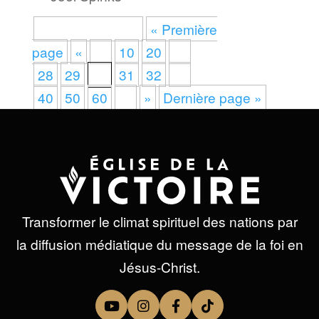
Page 30 sur 234
« Première
page
«
…
10
20
…
28
29
30
31
32
…
40
50
60
…
»
Dernière page »
Transformer le climat spirituel des nations par
la diffusion médiatique du message de la foi en
Jésus-Christ.