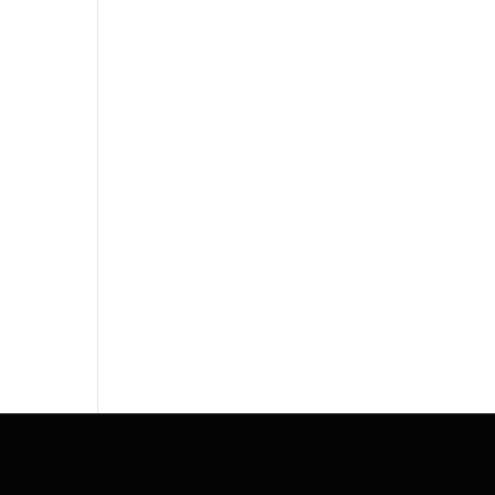
= »
-