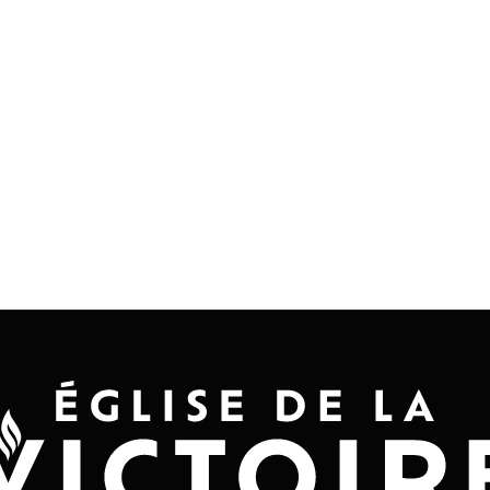
la queue. Je suis toujours en haut et jamais en bas. Gr
mennt observée.
n rattachée à l’obéissance de Jésus !