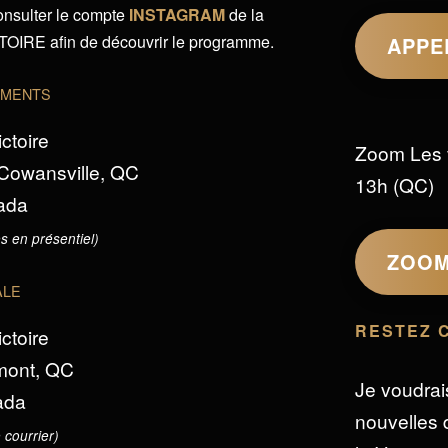
onsulter le compte
INSTAGRAM
de la
IRE afin de découvrir le programme.
APPE
EMENTS
ictoire
Zoom Les 
 Cowansville, QC
13h (QC)
ada
s en présentiel)
ZOO
ALE
RESTEZ 
ictoire
omont, QC
Je voudrai
ada
nouvelles d
 courrier)