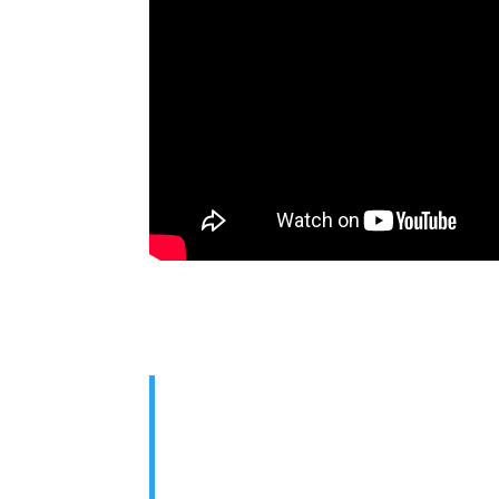
Moment avec Pasteur Joël Spinks
Pasteur fondateur | Président | Minis
L’Éternel fera de toi la tête et no
en bas, lorsque tu obéiras aux co
aujourd’hui, lorsque tu les observ