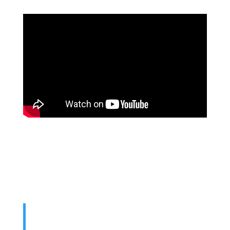
Moment avec Pasteure Mathilde
Spinks
Pasteure fondatrice | Directrice de
Victoire Humanitaire
Et si l’Esprit de celui qui a ressuscité
Jésus habite en vous, celui qui a