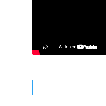
Moment avec Don Kris Nishimwe
Équipier production | Réalisateur de 
Il protège tes frontières, et tu peu
Psaume 147:14 (traduction Parole
DÉCLARATION