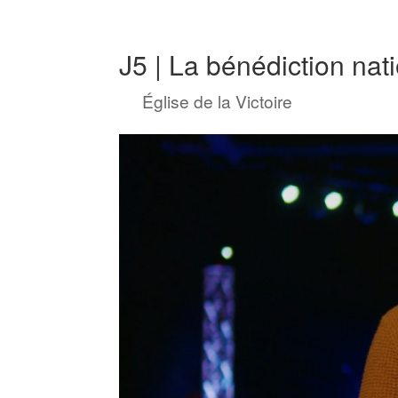
J5 | La bénédiction nat
by
Église de la Victoire
|
Jan 18, 202