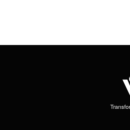
Mon pays est protégé. Je vis en paix 
Transfor