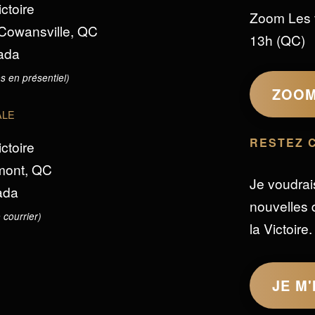
ictoire
Zoom Les 
 Cowansville, QC
13h (QC)
ada
s en présentiel)
ZOO
ALE
RESTEZ 
ictoire
omont, QC
Je voudrai
ada
nouvelles d
 courrier)
la Victoire.
JE M'