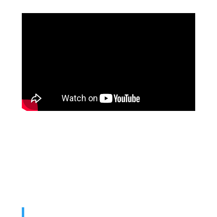
Moment avec Pasteure Émilie Charette
Béland
Pasteure | Directrice de la louange
Verset de Maude Provencher
Directrice communication
Mais dans toutes ces choses nous