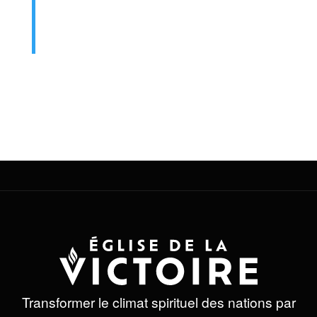
sommes
plus que vainqueurs
par celui
qui nous a aimés.
Romains 8:37
DÉCLARATION
Je suis plus que vainqueur car je suis
aimé de Dieu !
Transformer le climat spirituel des nations par