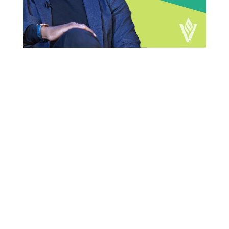
[av_section min_height= »
min_height_pc=’25’
min_height_px=’500px’ padding=’default’
margin= » custom_margin=’0px’
color=’main_color’ background=’bg_color’
custom_bg= »
background_gradient_color1= »
background_gradient_color2= »
background_gradient_direction=’vertical’
src= » attach=’scroll’ position=’top left’