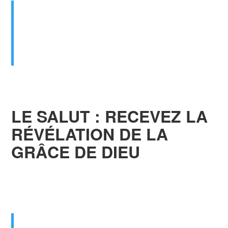
Mon peuple est détruit, parce qu’il lui
manque la
connaissance
. […]
Osée 4:6 (Bible, traduction Louis Segond
1910)
LE SALUT : RECEVEZ LA
RÉVÉLATION DE LA
GRÂCE DE DIEU
Doctrines abordées
:
l’amour de Dieu et le
salut par grâce
Mais
Dieu prouve son amour
envers