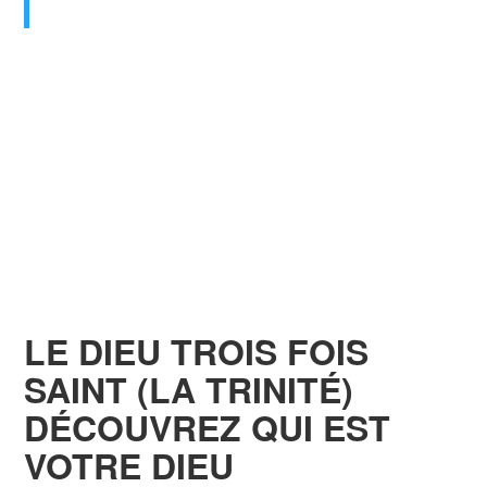
Segond 1910)
NOUS CROYONS QUE CETTE
EXPRESSION ENGLOBE L’ENSEIGNEMENT
BIBLIQUE
« Je vous baptise au nom du
Père
, du
Fils
Jésus-Christ
, et du
Saint-Esprit.
».
LE DIEU TROIS FOIS
SAINT (LA TRINITÉ)
DÉCOUVREZ QUI EST
VOTRE DIEU