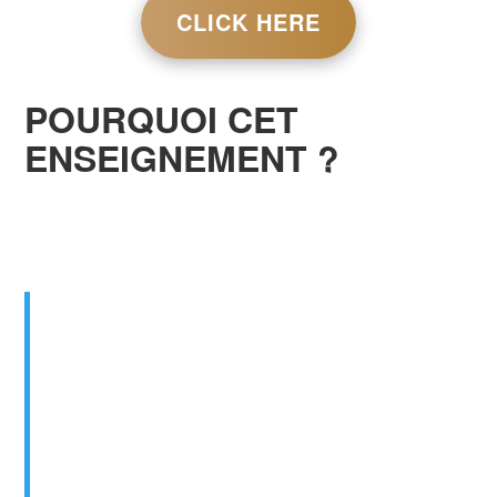
CLICK HERE
POURQUOI CET
ENSEIGNEMENT ?
Vous êtes des disciples de Jésus-Christ,
voulant bien le représenter, être comme lui !
Allez, faites de toutes les nations des
disciples
, les baptisant au nom du Père, du
Fils et du Saint Esprit, et
enseignez-leur
à
observer tout ce que je vous ai prescrit. Et
voici, je suis avec vous tous les jours,
jusqu’à la fin du monde.