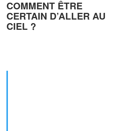
COMMENT ÊTRE
CERTAIN D’ALLER AU
CIEL ?
Doctrines abordées
: l’assurance du salut, la
persévérance des saints, l’élection et la
prédestination.
Le Seigneur ne tarde pas dans
l’accomplissement de la promesse, comme
quelques-uns le croient ; mais il use de
patience envers vous,
ne voulant pas
qu’aucun périsse, mais voulant que tous
arrivent à la repentance.