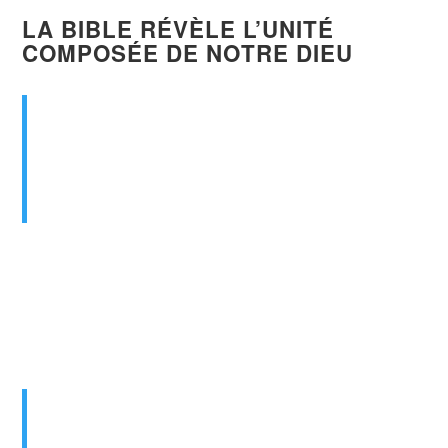
LA BIBLE RÉVÈLE
L’UNITÉ
COMPOSÉE
DE NOTRE DIEU
Au commencement,
Dieu
[
Élohim
] créa les
cieux et la terre.
Genèse 1:1 (Bible, traduction Louis
Segond 1910)
Le mot hébreux « Dieu »
= Élohim
, la forme
plurielle du nom de Dieu.
(EL = singulier) + (im = pluriel) = « Élohim »
Puis Dieu dit : Faisons l’homme à
notre
image
, selon
notre
ressemblance […]