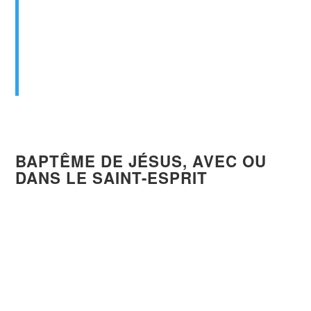
baptisés en Christ
, vous avez revêtu
Christ.
Galates 3:26-27 (Bible, traduction Louis
Segond 1910)
BAPTÊME DE JÉSUS,
AVEC
OU
DANS
LE SAINT-ESPRIT
AGENT
: Jésus-Christ.
ÉLÉMENT
: le Saint-Esprit.
Jésus-Christ baptise le croyant dans le Saint-
Esprit afin qu’il soit rempli de puissance
surnaturelle.