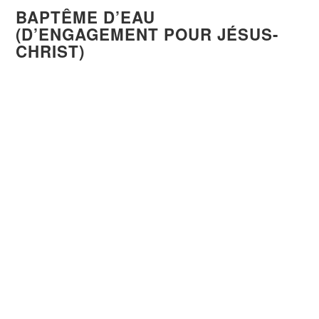
BAPTÊME D’EAU
(D’ENGAGEMENT POUR JÉSUS-
CHRIST)
AGENT
: un croyant, typiquement un pasteur
ou un leader d’église
ÉLÉMENT
: l’eau
Selon Wikipédia, le
baptême
se définit comme
« plonger dans un liquide »
(du verbe grec
ancien
« baptizein »
, fréquentatif du verbe «
baptein »).
Le croyant passe par les eaux du
baptême
par immersion
afin de s’identifier à Jésus-
Christ