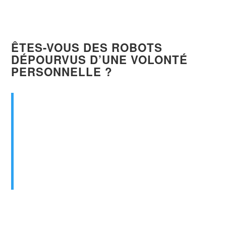
ÊTES-VOUS DES ROBOTS
DÉPOURVUS D’UNE VOLONTÉ
PERSONNELLE ?
En lui
nous sommes aussi devenus
héritiers, ayant été
prédestinés
suivant la
résolution de celui qui opère toutes choses
d’après le conseil de
sa volonté
[…]
Éphésiens 1:11 (Bible, traduction Louis
Segond 1910)
Notez que c’est le corps de Christ qui est