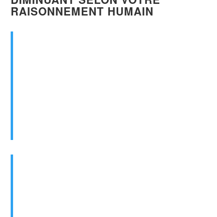
RAISONNEMENT HUMAIN
Nous croyons en
un seul Dieu, existant
éternellement en trois personnes égales
,
le Père, le Fils et le Saint-Esprit
(Deutéronome 6:4 ; 2 Corinthiens 13:14)
Accepté à l’unanimité le 27/08/2000 en
tant qu’énoncé doctrinal de l’Église de la
Victoire du Québec
Et moi
[Jésus], je prierai
le Père
[Yahweh],
et il vous donnera
un autre consolateur
[le
Saint-Esprit], afin qu’il demeure
éternellement avec vous,