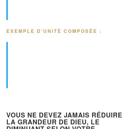
Genèse 1:26 (Bible, traduction Louis
Segond 1910)
EXEMPLE D’UNITÉ COMPOSÉE :
C’est pourquoi
l’homme
quittera son père
et sa mère, et s’attachera à sa
femme
, et ils
deviendront
une seule chair
.
Genèse 2:24 (Bible, traduction Louis
Segond 1910)
VOUS NE DEVEZ
JAMAIS RÉDUIRE
LA GRANDEUR DE DIEU, LE
DIMINUANT SELON VOTRE