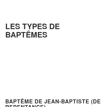
prédestiné.
LES TYPES DE
BAPTÊMES
Soyez submergé dans l’amour et dans la
puissance du Saint-Esprit.
Doctrines abordées :
le baptême de la
repentance, de la régénération, dans le Saint-
Esprit et le baptême d’eau.
BAPTÊME DE JEAN-BAPTISTE (DE
REPENTANCE)