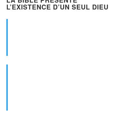
LA BIBLE PRÉSENTE
L’EXISTENCE D’UN SEUL DIEU
Écoute, Israël ! L’Éternel, notre
Dieu
, est
le
seul Éternel.
Deutéronome 6:4 (Bible, traduction Louis
Segond 1910)
Il y a
un seul Dieu
et aussi un seul
médiateur entre Dieu et les hommes,
Jésus-Christ homme.
1 Timothée 2:5 (Bible, traduction Louis
Segond 1910)