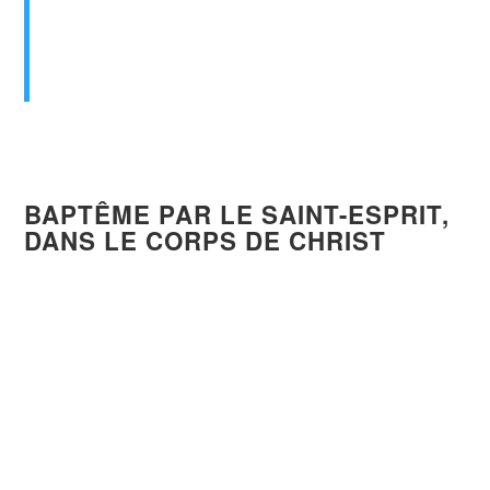
sentiers.
Luc 3:3-4 (Bible, traduction Louis
Segond 1910)
BAPTÊME
PAR
LE SAINT-ESPRIT,
DANS LE CORPS DE CHRIST
AGENT
: le Saint-Esprit.
ÉLÉMENT
: le corps de Jésus-Christ.
Le Saint-Esprit baptise une personne
dans
le
corps de Christ pour que l’esprit de la
personne soit régénéré par l’Esprit de Christ.
Ce miracle, celui de la nouvelle naissance,