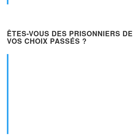
ÊTES-VOUS DES PRISONNIERS DE
VOS CHOIX PASSÉS ?
Qu’en sera-t-il alors de celui qui méprise le
fils de Dieu, qui
considère comme
négligeable le sang de l’alliance
par
lequel il a été
purifié
, et
qui insulte l’Esprit
source de grâce ? Vous pouvez deviner
combien pire sera la peine
qu’il méritera !
Hébreux 10:29 (Bible, traduction Bible
Français courant)