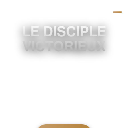
LE DISCIPLE
VICTORIEUX
enseignement du pasteur Joël Spinks donné
le 10 septembre 2023)
Cliquez sur le bouton ci-dessous pour
télécharger l’enseignement « Le disciple
victorieux » en version PDF.