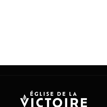
btn_custom_bg_hover=’#444444′
btn_color_font=’theme-color’
btn_custom_font=’#ffffff’ id= »
custom_class= » template_class= »
av_uid=’av-soa2r0′ sc_version=’1.0′
admin_preview_bg= »]
[/av_section]