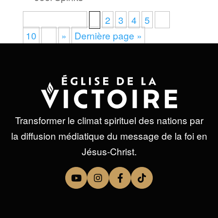
Page 1 sur 10
1
2
3
4
5
…
10
…
»
Dernière page »
Transformer le climat spirituel des nations par
la diffusion médiatique du message de la foi en
Jésus-Christ.